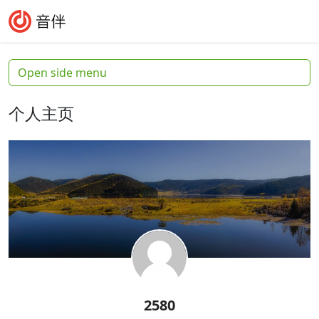
Skip to content
Skip to footer
Search
Me
Open side menu
个人主页
2580