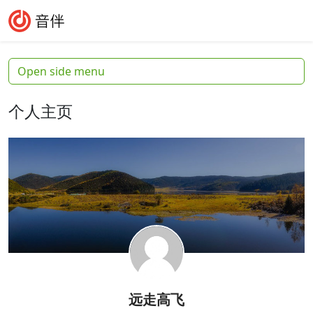
Skip to content
Skip to footer
Search
Me
Open side menu
个人主页
远走高飞