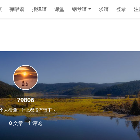
页
弹唱谱
指弹谱
课堂
钢琴谱
求谱
登录
注
79806
个人很懒，什么都没有留下～
0
文章
1
评论