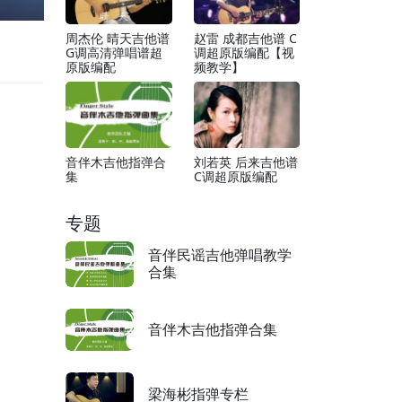
周杰伦 晴天吉他谱
赵雷 成都吉他谱 C
G调高清弹唱谱超
调超原版编配【视
原版编配
频教学】
音伴木吉他指弹合
刘若英 后来吉他谱
集
C调超原版编配
专题
音伴民谣吉他弹唱教学
合集
音伴木吉他指弹合集
梁海彬指弹专栏