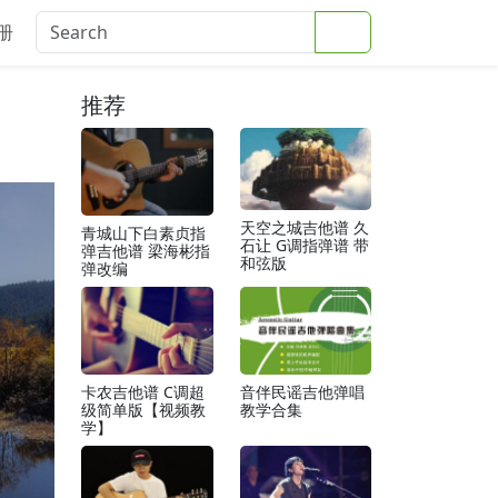
Search
册
推荐
天空之城吉他谱 久
青城山下白素贞指
石让 G调指弹谱 带
弹吉他谱 梁海彬指
和弦版
弹改编
卡农吉他谱 C调超
音伴民谣吉他弹唱
级简单版【视频教
教学合集
学】