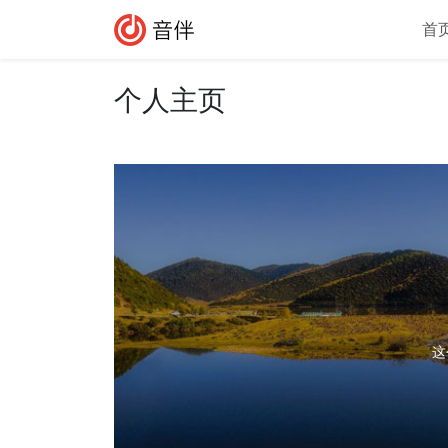
Skip to content
Skip to footer
首
个人主页
这