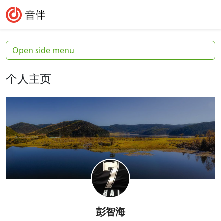
Skip to content
Skip to footer
Search
Me
Open side menu
个人主页
彭智海