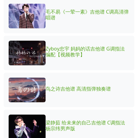
毛不易《一荤一素》吉他谱 C调高清弹
唱谱
Zyboy忠宇 妈妈的话吉他谱 G调指法
编配【视频教学】
鸟之诗吉他谱 高清指弹独奏谱
梁静茹 给未来的自己吉他谱 C调指法
杨宗纬男声版