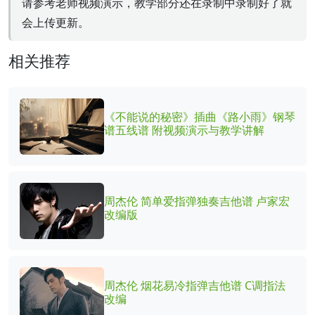
请参考老师视频演示，教学部分还在录制中录制好了就
会上传更新。
相关推荐
《不能说的秘密》插曲《路小雨》钢琴
谱五线谱 附视频演示与教学讲解
周杰伦 简单爱指弹独奏吉他谱 卢家宏
改编版
周杰伦 烟花易冷指弹吉他谱 C调指法
改编