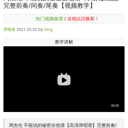
完整前奏/间奏/尾奏【视频教学】
热门视频曲谱
/
吉他以旧换新！
弹唱谱
2021.03.02
by
long
教学讲解
周杰伦 不能说的秘密吉他谱【高清弹唱谱】完整前奏/