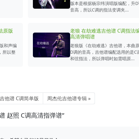
版本是根据杨宗纬演唱版编配，升D
音高，所以C调的指法变调夹...
法原版
老狼 在劫难逃吉他谱 C调指法
高清弹唱谱
原版和声编
老狼版《在劫难逃》吉他谱，本曲
，所以整
D调的音高，吉他谱编配选用的是C
和弦指法，所以弹唱时如需唱原...
吉他谱 C调简单版
周杰伦吉他谱专辑
吉他谱 赵照 C调高清指弹谱”