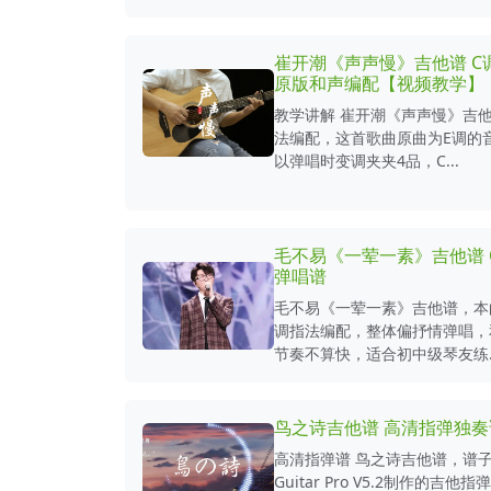
崔开潮《声声慢》吉他谱 C
原版和声编配【视频教学】
教学讲解 崔开潮《声声慢》吉他
法编配，这首歌曲原曲为E调的
以弹唱时变调夹夹4品，C...
毛不易《一荤一素》吉他谱 
弹唱谱
毛不易《一荤一素》吉他谱，本
调指法编配，整体偏抒情弹唱，
节奏不算快，适合初中级琴友练..
鸟之诗吉他谱 高清指弹独奏
高清指弹谱 鸟之诗吉他谱，谱
Guitar Pro V5.2制作的吉他