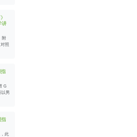
雨》
学讲
，附
边对照
调指
 G
所以男
调指
版，此