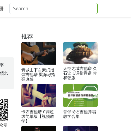
Search
册
推荐
缓平
天空之城吉他谱 久
青城山下白素贞指
都比
石让 G调指弹谱 带
弹吉他谱 梁海彬指
和弦版
弹改编
卡农吉他谱 C调超
音伴民谣吉他弹唱
级简单版【视频教
教学合集
学】