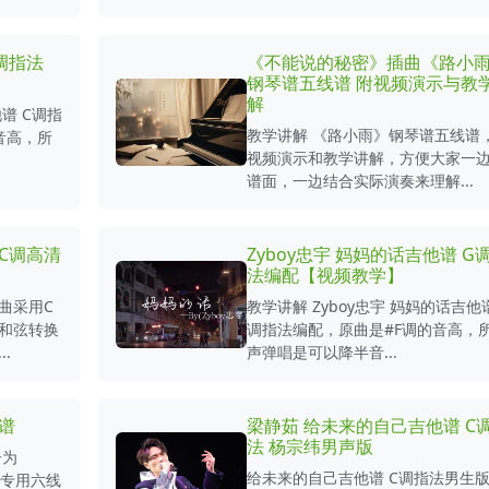
调指法
《不能说的秘密》插曲《路小
钢琴谱五线谱 附视频演示与教
解
谱 C调指
教学讲解 《路小雨》钢琴谱五线谱
音高，所
视频演示和教学讲解，方便大家一
谱面，一边结合实际演奏来理解...
C调高清
Zyboy忠宇 妈妈的话吉他谱 G
法编配【视频教学】
曲采用C
教学讲解 Zyboy忠宇 妈妈的话吉他谱
和弦转换
调指法编配，原曲是#F调的音高，
.
声弹唱是可以降半音...
谱
梁静茹 给未来的自己吉他谱 C
法 杨宗纬男声版
子为
给未来的自己吉他谱 C调指法男生
指弹专用六线