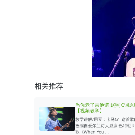
相关推荐
当你老了吉他谱 赵照 C调
【视频教学】
教学讲解/用琴：卡马G1 这首
改编自爱尔兰诗人威廉·巴特勒·
歌《When You ...