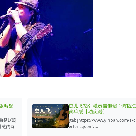
原版编配
虫儿飞指弹独奏吉他谱 C调指
简单版【动态谱】
歌曲是赵照
[tab]https://www.yinban.com/a/
叶芝的诗
erfei-c.json[/t...