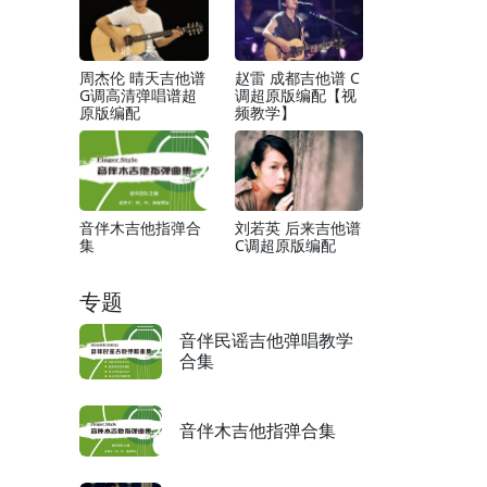
周杰伦 晴天吉他谱
赵雷 成都吉他谱 C
G调高清弹唱谱超
调超原版编配【视
原版编配
频教学】
音伴木吉他指弹合
刘若英 后来吉他谱
集
C调超原版编配
专题
音伴民谣吉他弹唱教学
合集
音伴木吉他指弹合集