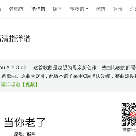
页
弹唱谱
指弹谱
课堂
钢琴谱
求谱
登录
注
高清指弹谱
ou Are Old》，这首歌曲是赵照为母亲所创作，整曲比较的舒
这首歌曲。原曲为D调，此版本谱子采用C调指法改编，整曲难度
C调弹唱谱【视频】