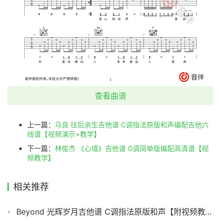
查看曲谱
上一篇：
马良 往后余生吉他谱 C调指法原版和声编配吉他六
线谱【视频演示+教学】
下一篇：
林俊杰 《心墙》吉他谱 G调简单版编配高清谱【视
频教学】
相关推荐
Beyond 光辉岁月吉他谱 C调指法原版和声【附视频教学】