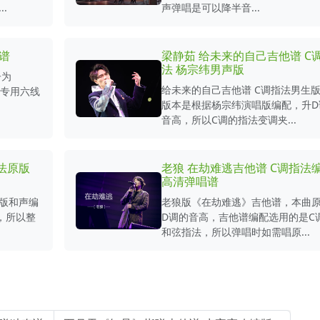
.
声弹唱是可以降半音...
谱
梁静茹 给未来的自己吉他谱 C
法 杨宗纬男声版
子为
给未来的自己吉他谱 C调指法男生
指弹专用六线
版本是根据杨宗纬演唱版编配，升D
音高，所以C调的指法变调夹...
法原版
老狼 在劫难逃吉他谱 C调指法
高清弹唱谱
原版和声编
老狼版《在劫难逃》吉他谱，本曲
，所以整
D调的音高，吉他谱编配选用的是C
和弦指法，所以弹唱时如需唱原...