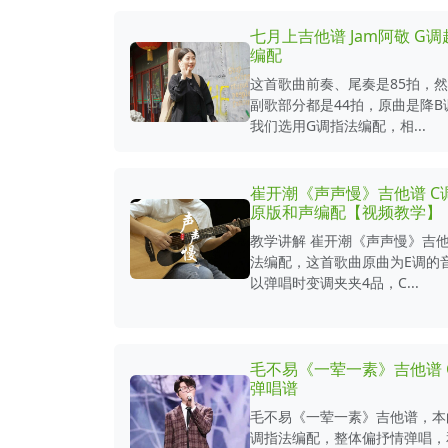
七月上吉他谱 Jam阿敬 G
编配
这首歌曲前奏、尾奏是85拍，
副歌部分都是44拍，原曲是降B
我们选用G调指法编配，相...
崔开潮《声声慢》吉他谱 C
原版和声编配【视频教学】
教学讲解 崔开潮《声声慢》吉他
法编配，这首歌曲原曲为E调的
以弹唱时变调夹夹4品，C...
毛不易《一荤一素》吉他谱 
弹唱谱
毛不易《一荤一素》吉他谱，本
调指法编配，整体偏抒情弹唱，