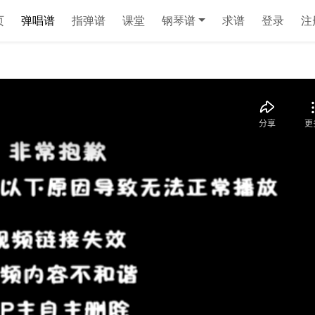
页
弹唱谱
指弹谱
课堂
钢琴谱
求谱
登录
注