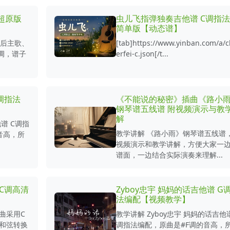
调超原版
虫儿飞指弹独奏吉他谱 C调指
简单版【动态谱】
然后主歌、
[tab]https://www.yinban.com/a/
调，谱子
erfei-c.json[/t...
调指法
《不能说的秘密》插曲《路小
钢琴谱五线谱 附视频演示与教
解
谱 C调指
教学讲解 《路小雨》钢琴谱五线谱
音高，所
视频演示和教学讲解，方便大家一
谱面，一边结合实际演奏来理解...
C调高清
Zyboy忠宇 妈妈的话吉他谱 G
法编配【视频教学】
曲采用C
教学讲解 Zyboy忠宇 妈妈的话吉他谱
和弦转换
调指法编配，原曲是#F调的音高，