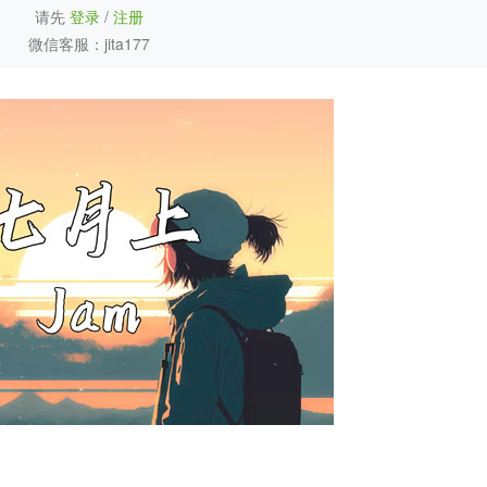
请先
登录
/
注册
微信客服：jita177