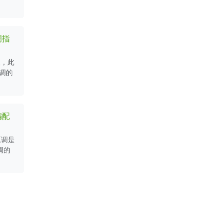
调指
版，此
调的
编配
原调是
调的