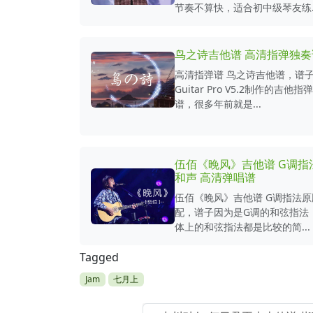
节奏不算快，适合初中级琴友练..
鸟之诗吉他谱 高清指弹独奏
高清指弹谱 鸟之诗吉他谱，谱
Guitar Pro V5.2制作的吉他
谱，很多年前就是...
伍佰《晚风》吉他谱 G调指
和声 高清弹唱谱
伍佰《晚风》吉他谱 G调指法
配，谱子因为是G调的和弦指法
体上的和弦指法都是比较的简...
Tagged
Jam
七月上