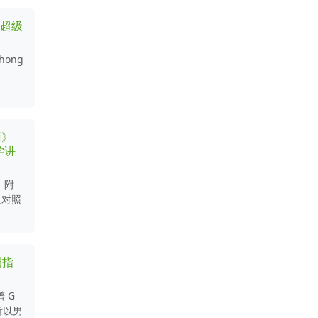
法超级
chong
雨》
学讲
，附
边对照
调指
 G
所以男