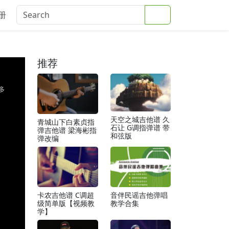
Search
册
推荐
天空之城吉他谱 久
青城山下白素贞指
石让 G调指弹谱 带
弹吉他谱 梁海彬指
和弦版
弹改编
卡农吉他谱 C调超
音伴民谣吉他弹唱
级简单版【视频教
教学合集
学】