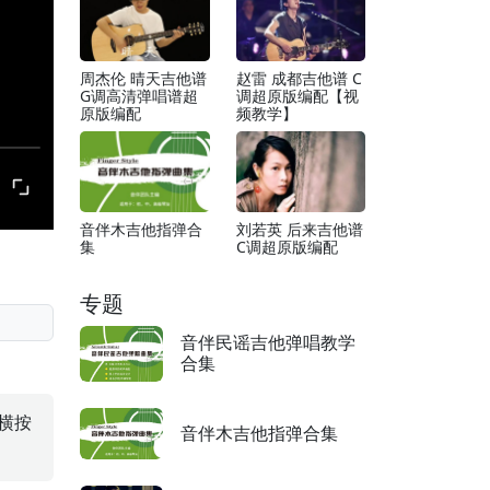
周杰伦 晴天吉他谱
赵雷 成都吉他谱 C
G调高清弹唱谱超
调超原版编配【视
原版编配
频教学】
音伴木吉他指弹合
刘若英 后来吉他谱
集
C调超原版编配
专题
音伴民谣吉他弹唱教学
合集
横按
音伴木吉他指弹合集