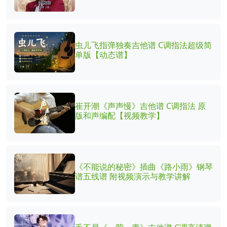
虫儿飞指弹独奏吉他谱 C调指法超级简
单版【动态谱】
崔开潮《声声慢》吉他谱 C调指法 原
版和声编配【视频教学】
《不能说的秘密》插曲《路小雨》钢琴
谱五线谱 附视频演示与教学讲解