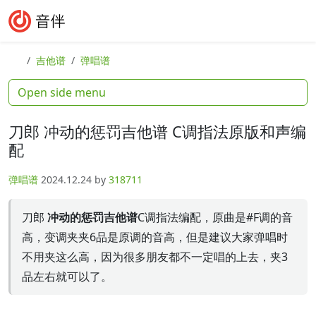
Skip to content
Skip to footer
Search
Me
吉他谱
弹唱谱
Open side menu
刀郎 冲动的惩罚吉他谱 C调指法原版和声编
配
弹唱谱
2024.12.24
by
318711
刀郎
冲动的惩罚吉他谱
C调指法编配，原曲是#F调的音
高，变调夹夹6品是原调的音高，但是建议大家弹唱时
不用夹这么高，因为很多朋友都不一定唱的上去，夹3
品左右就可以了。