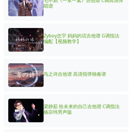
毛不易《一荤一素》吉他谱 C调高清弹
唱谱
Zyboy忠宇 妈妈的话吉他谱 G调指法
编配【视频教学】
鸟之诗吉他谱 高清指弹独奏谱
梁静茹 给未来的自己吉他谱 C调指法
杨宗纬男声版