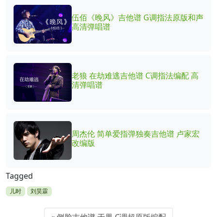
伍佰《晚风》吉他谱 G调指法原版和声
高清弹唱谱
老狼 在劫难逃吉他谱 C调指法编配 高
清弹唱谱
周杰伦 简单爱指弹独奏吉他谱 卢家宏
改编版
Tagged
儿时
刘昊霖