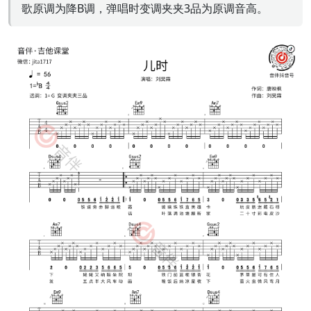
歌原调为降B调，弹唱时变调夹夹3品为原调音高。