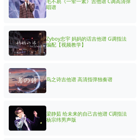
毛不易《一荤一素》吉他谱 C调高清弹
唱谱
Zyboy忠宇 妈妈的话吉他谱 G调指法
编配【视频教学】
鸟之诗吉他谱 高清指弹独奏谱
梁静茹 给未来的自己吉他谱 C调指法
杨宗纬男声版