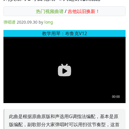
热门视频曲谱
/
吉他以旧换新！
弹唱谱
2020.09.30
by
long
教学用琴：布鲁克V12
此曲是根据原曲原版和声选用G调指法编配，基本是原
版编配，副歌部分大家弹唱时可以用扫弦节奏型，这首