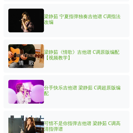
梁静茹 宁夏指弹独奏吉他谱 C调指法
改编
梁静茹《情歌》吉他谱 C调原版编配
【视频教学】
分手快乐吉他谱 梁静茹 C调超原版编
配
可惜不是你指弹吉他谱 梁静茹 C调高
清指弹谱