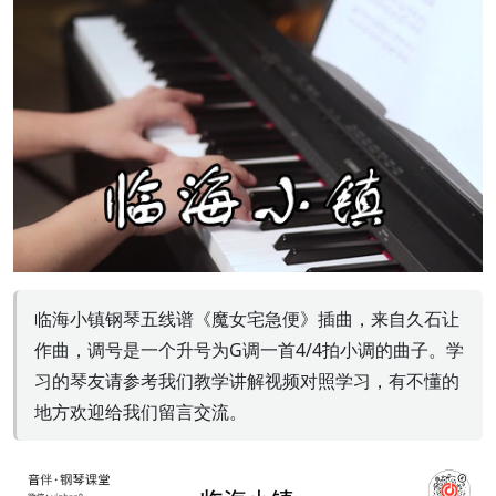
临海小镇钢琴五线谱《魔女宅急便》插曲，来自久石让
作曲，调号是一个升号为G调一首4/4拍小调的曲子。学
习的琴友请参考我们教学讲解视频对照学习，有不懂的
地方欢迎给我们留言交流。