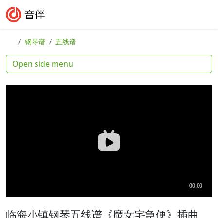
Skip to content
Skip to footer
Search
Me
钢琴谱
五线谱
Open side menu
临海小镇钢琴五线谱《魔女宅急便》插曲