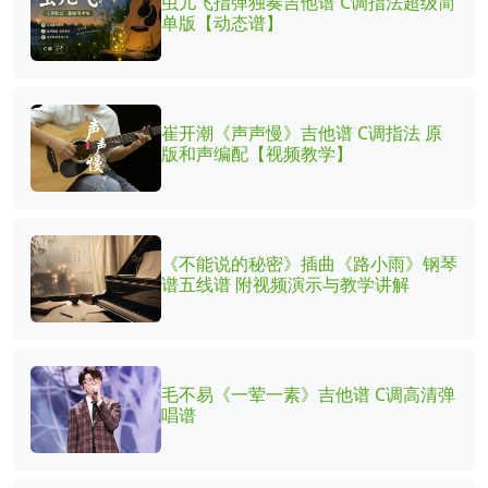
虫儿飞指弹独奏吉他谱 C调指法超级简
单版【动态谱】
崔开潮《声声慢》吉他谱 C调指法 原
版和声编配【视频教学】
《不能说的秘密》插曲《路小雨》钢琴
谱五线谱 附视频演示与教学讲解
毛不易《一荤一素》吉他谱 C调高清弹
唱谱